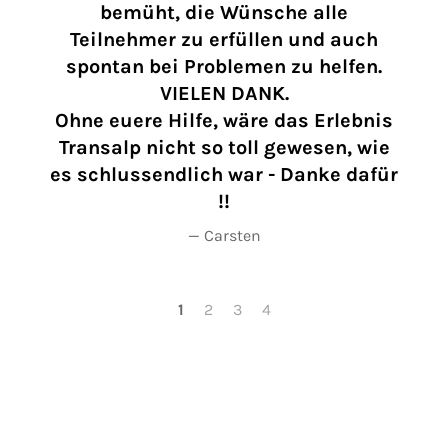
t
bemüht, die Wünsche alle
H
Teilnehmer zu erfüllen und auch
spontan bei Problemen zu helfen.
VIELEN DANK.
Ohne euere Hilfe, wäre das Erlebnis
Transalp nicht so toll gewesen, wie
es schlussendlich war - Danke dafür
!!
Carsten
1
2
3
4